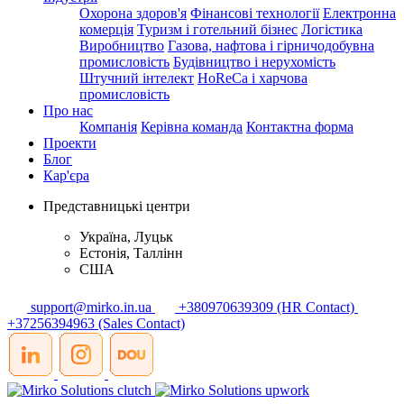
Охорона здоров'я
Фінансові технології
Електронна
комерція
Туризм і готельний бізнес
Логістика
Виробництво
Газова, нафтова і гірничодобувна
промисловість
Будівництво і нерухомість
Штучний інтелект
HoReCa і харчова
промисловість
Про нас
Компанія
Керівна команда
Контактна форма
Проекти
Блог
Кар'єра
Представницькі центри
Україна, Луцьк
Естонія, Таллінн
США
support@mirko.in.ua
+380970639309 (HR Contact)
+37256394963 (Sales Contact)