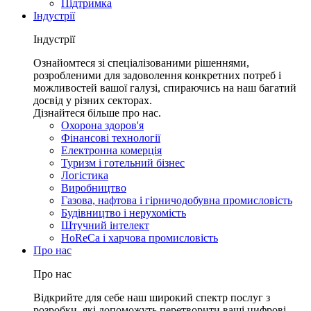
Підтримка
Індустрії
Індустрії
Ознайомтеся зі спеціалізованими рішеннями,
розробленими для задоволення конкретних потреб і
можливостей вашої галузі, спираючись на наш багатий
досвід у різних секторах.
Дізнайтеся більше про нас.
Охорона здоров'я
Фінансові технології
Електронна комерція
Туризм і готельний бізнес
Логістика
Виробництво
Газова, нафтова і гірничодобувна промисловість
Будівництво і нерухомість
Штучний інтелект
HoReCa і харчова промисловість
Про нас
Про нас
Відкрийте для себе наш широкий спектр послуг з
розробки, які допоможуть перетворити ваші цифрові