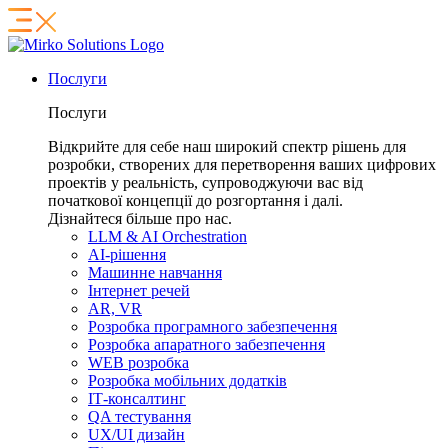
Послуги
Послуги
Відкрийте для себе наш широкий спектр рішень для
розробки, створених для перетворення ваших цифрових
проектів у реальність, супроводжуючи вас від
початкової концепції до розгортання і далі.
Дізнайтеся більше про нас.
LLM & AI Orchestration
AI-рішення
Машинне навчання
Інтернет речей
AR, VR
Розробка програмного забезпечення
Розробка апаратного забезпечення
WEB розробка
Розробка мобільних додатків
ІТ-консалтинг
QA тестування
UX/UI дизайн