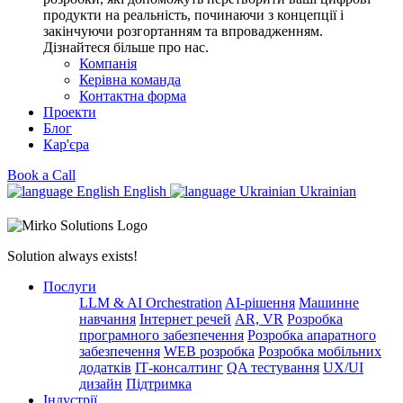
продукти на реальність, починаючи з концепції і
закінчуючи розгортанням та впровадженням.
Дізнайтеся більше про нас.
Компанія
Керівна команда
Контактна форма
Проекти
Блог
Кар'єра
Book a Call
English
Ukrainian
Solution always exists!
Послуги
LLM & AI Orchestration
AI-рішення
Машинне
навчання
Інтернет речей
AR, VR
Розробка
програмного забезпечення
Розробка апаратного
забезпечення
WEB розробка
Розробка мобільних
додатків
ІТ-консалтинг
QA тестування
UX/UI
дизайн
Підтримка
Індустрії