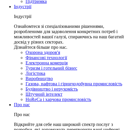
Підтримка
Індустрії
Індустрії
Ознайомтеся зі спеціалізованими рішеннями,
розробленими для задоволення конкретних потреб і
можливостей вашої галузі, спираючись на наш багатий
досвід у різних секторах.
Дізнайтеся більше про нас.
Охорона здоров'я
Фінансові технології
Електронна комерція
Туризм і готельний бізнес
Логістика
Виробництво
Газова, нафтова і гірничодобувна промисловість
Будівництво і нерухомість
Штучний інтелект
HoReCa і харчова промисловість
Про нас
Про нас
Відкрийте для себе наш широкий спектр послуг з
розробки, які допоможуть перетворити ваші цифрові