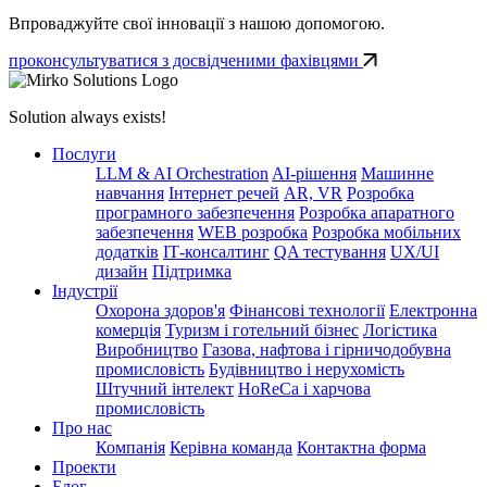
Впроваджуйте свої інновації з нашою допомогою.
проконсультуватися з досвідченими фахівцями
Solution always exists!
Послуги
LLM & AI Orchestration
AI-рішення
Машинне
навчання
Інтернет речей
AR, VR
Розробка
програмного забезпечення
Розробка апаратного
забезпечення
WEB розробка
Розробка мобільних
додатків
ІТ-консалтинг
QA тестування
UX/UI
дизайн
Підтримка
Індустрії
Охорона здоров'я
Фінансові технології
Електронна
комерція
Туризм і готельний бізнес
Логістика
Виробництво
Газова, нафтова і гірничодобувна
промисловість
Будівництво і нерухомість
Штучний інтелект
HoReCa і харчова
промисловість
Про нас
Компанія
Керівна команда
Контактна форма
Проекти
Блог