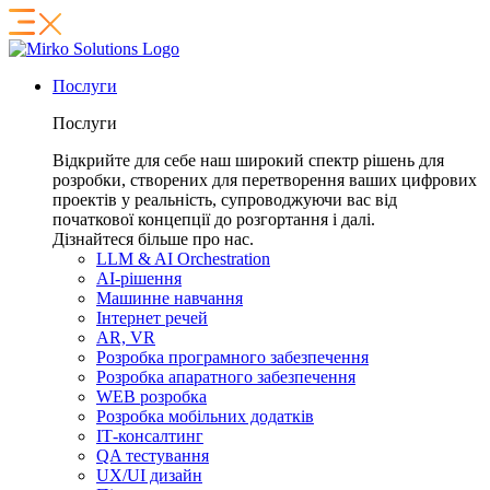
Послуги
Послуги
Відкрийте для себе наш широкий спектр рішень для
розробки, створених для перетворення ваших цифрових
проектів у реальність, супроводжуючи вас від
початкової концепції до розгортання і далі.
Дізнайтеся більше про нас.
LLM & AI Orchestration
AI-рішення
Машинне навчання
Інтернет речей
AR, VR
Розробка програмного забезпечення
Розробка апаратного забезпечення
WEB розробка
Розробка мобільних додатків
ІТ-консалтинг
QA тестування
UX/UI дизайн