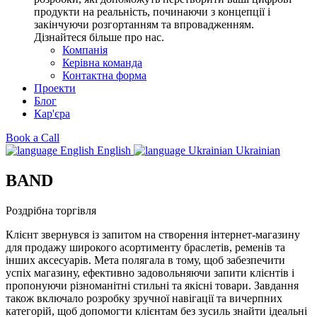
продукти на реальність, починаючи з концепції і
закінчуючи розгортанням та впровадженням.
Дізнайтеся більше про нас.
Компанія
Керівна команда
Контактна форма
Проекти
Блог
Кар'єра
Book a Call
English
Ukrainian
BAND
Роздрібна торгівля
Клієнт звернувся із запитом на створення інтернет-магазину
для продажу широкого асортименту браслетів, ременів та
інших аксесуарів. Мета полягала в тому, щоб забезпечити
успіх магазину, ефективно задовольняючи запити клієнтів і
пропонуючи різноманітні стильні та якісні товари. Завдання
також включало розробку зручної навігації та вичерпних
категорій, щоб допомогти клієнтам без зусиль знайти ідеальні