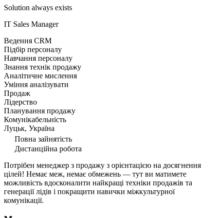
Solution always exists
ІТ Sales Manager
Ведення CRM
Підбір персоналу
Навчання персоналу
Знання технік продажу
Аналітичне мислення
Уміння аналізувати
Продаж
Лідерство
Планування продажу
Комунікабельність
Луцьк, Україна
Повна зайнятість
Дистанційна робота
Потрібен менеджер з продажу з орієнтацією на досягнення
цілей! Немає меж, немає обмежень — тут ви матимете
можливість вдосконалити найкращі техніки продажів та
генерації лідів і покращити навички міжкультурної
комунікації.