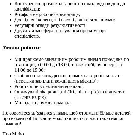
Конкурентоспроможна заробітна плата відповідно до
кваліфікації;
Комфортне робоче середовище;
Досвідчені колеги, які готові ділитися знаннями;
Регулярні огляди результативності;
Дружня атмосфера, піклування про комфорт
спеціалістів.
Умови роботи:
Ми працюємо звичайним робочим днем з понеділка по
п’ятницю, з 09:00 до 18:00, також є обідня перерва з
14:00 до 15:00;
Стабільна та конкурентоспроможна заробітна плата
(перегляд зарплати кожні шість місяців);
Робота в перспективній компанії;
Оплачувані лікарняні дні (10 днів на рік) та відпустки
(18 днів на рік);
Молода та дружня команда;
Не соромтеся зв’язатися з нами, щоб отримати більше деталей
про вакансію! Ви маєте можливість стати частиною нашої
команди!
Про Mirko