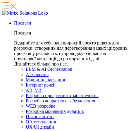
Послуги
Послуги
Відкрийте для себе наш широкий спектр рішень для
розробки, створених для перетворення ваших цифрових
проектів у реальність, супроводжуючи вас від
початкової концепції до розгортання і далі.
Дізнайтеся більше про нас.
LLM & AI Orchestration
AI-рішення
Машинне навчання
Інтернет речей
AR, VR
Розробка програмного забезпечення
Розробка апаратного забезпечення
WEB розробка
Розробка мобільних додатків
ІТ-консалтинг
QA тестування
UX/UI дизайн