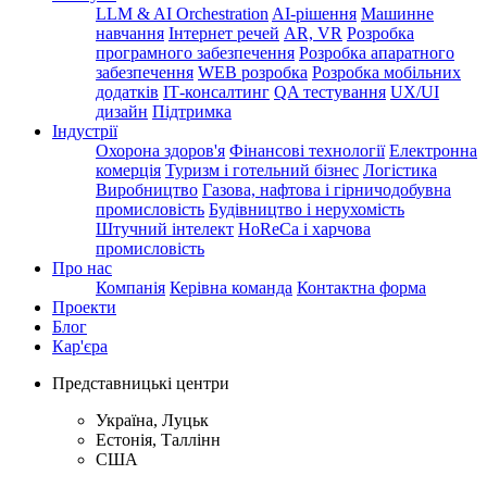
LLM & AI Orchestration
AI-рішення
Машинне
навчання
Інтернет речей
AR, VR
Розробка
програмного забезпечення
Розробка апаратного
забезпечення
WEB розробка
Розробка мобільних
додатків
ІТ-консалтинг
QA тестування
UX/UI
дизайн
Підтримка
Індустрії
Охорона здоров'я
Фінансові технології
Електронна
комерція
Туризм і готельний бізнес
Логістика
Виробництво
Газова, нафтова і гірничодобувна
промисловість
Будівництво і нерухомість
Штучний інтелект
HoReCa і харчова
промисловість
Про нас
Компанія
Керівна команда
Контактна форма
Проекти
Блог
Кар'єра
Представницькі центри
Україна, Луцьк
Естонія, Таллінн
США