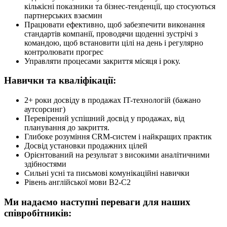
кількісні показники та бізнес-тенденції, що стосуються
партнерських взаємин
Працювати ефективно, щоб забезпечити виконання
стандартів компанії, проводячи щоденні зустрічі з
командою, щоб встановити цілі на день і регулярно
контролювати прогрес
Управляти процесами закриття місяця і року.
Навички та кваліфікації:
2+ роки досвіду в продажах IT-технологій (бажано
аутсорсинг)
Перевірений успішний досвід у продажах, від
планування до закриття.
Глибоке розуміння CRM-систем і найкращих практик
Досвід установки продажних цілей
Орієнтований на результат з високими аналітичними
здібностями
Сильні усні та письмові комунікаційні навички
Рівень англійської мови B2-C2
Ми надаємо наступні переваги для наших
співробітників: