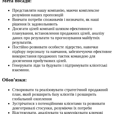
Мета посади:
Представляти нашу компанію, маючи комплексне
розуміння наших пропозицій
Вивчати потреби споживачів і визначати, як наші
рішення їх задовольняють
Досягати цілей компанії шляхом ефективного
планування, встановлення продажних цілей, аналізу
даних про результати та прогнозування майбутніх
результатів.
Постійно розвивати особисте лідерство, навички
підбору персоналу та навчання, забезпечуючи ефективне
використання продажних тактик командою для
досягнення прибуткових цілей.
Генерувати ліди та будувати і підтримувати клієнтські
взаємини.
Обов’язки:
Створювати та реалізовувати стратегічний продажний
план, який розширить базу клієнтів і розширить
глобальний охоплення
Зустрічатися з потенційними клієнтами та розвивати
довготривалі стосунки, розуміючи їх потреби
Відстежувати, аналізувати та комунікувати ключові