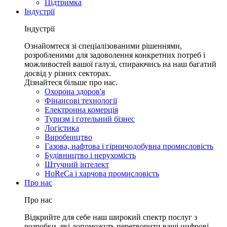
Підтримка
Індустрії
Індустрії
Ознайомтеся зі спеціалізованими рішеннями,
розробленими для задоволення конкретних потреб і
можливостей вашої галузі, спираючись на наш багатий
досвід у різних секторах.
Дізнайтеся більше про нас.
Охорона здоров'я
Фінансові технології
Електронна комерція
Туризм і готельний бізнес
Логістика
Виробництво
Газова, нафтова і гірничодобувна промисловість
Будівництво і нерухомість
Штучний інтелект
HoReCa і харчова промисловість
Про нас
Про нас
Відкрийте для себе наш широкий спектр послуг з
розробки, які допоможуть перетворити ваші цифрові