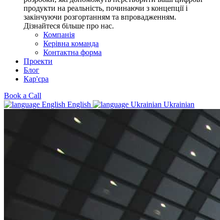
продукти на реальність, починаючи з концепції і
закінчуючи розгортанням та впровадженням.
Дізнайтеся більше про нас.
Компанія
Керівна команда
Контактна форма
Проекти
Блог
Кар'єра
Book a Call
English
Ukrainian